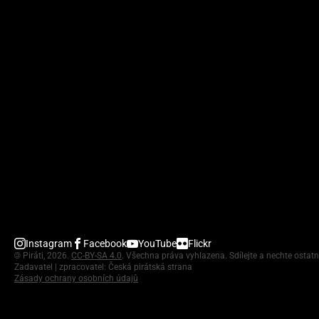
Instagram
Facebook
YouTube
Flickr
©
Piráti, 2026.
CC-BY-SA 4.0
. Všechna práva vyhlazena. Sdílejte a nechte ostatn
Zadavatel | zpracovatel: Česká pirátská strana
Zásady ochrany osobních údajů