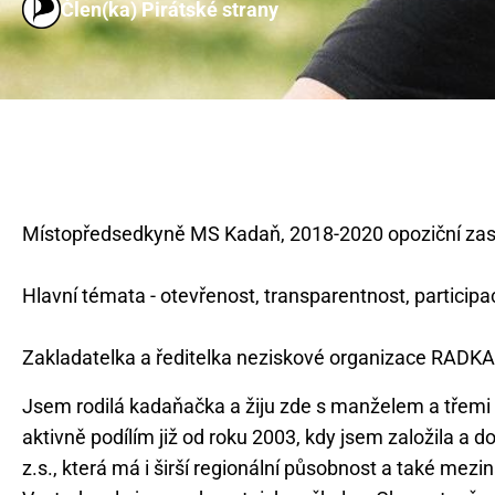
Člen(ka) Pirátské strany
Místopředsedkyně MS Kadaň, 2018-2020 opoziční zas
Hlavní témata - otevřenost, transparentnost, participac
Jsem rodilá kadaňačka a žiju zde s manželem a třemi 
aktivně podílím již od roku 2003, kdy jsem založila 
z.s., která má i širší regionální působnost a také mezin