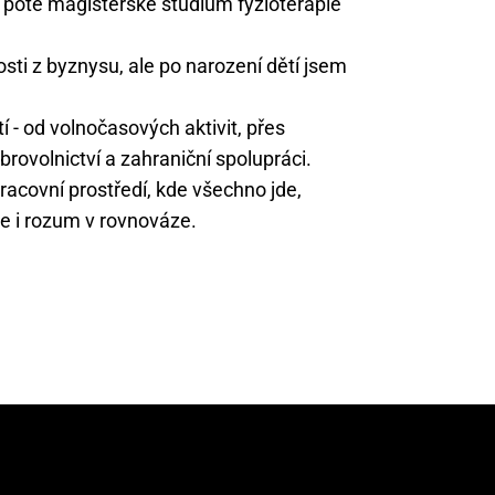
poté magisterské studium fyzioterapie
ti z byznysu, ale po narození dětí jsem
í - od volnočasových aktivit, přes
brovolnictví a zahraniční spolupráci.
racovní prostředí, kde všechno jde,
dce i rozum v rovnováze.