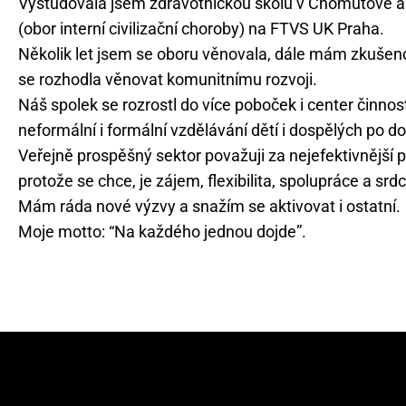
Vystudovala jsem zdravotnickou školu v Chomutově a 
(obor interní civilizační choroby) na FTVS UK Praha.
Několik let jsem se oboru věnovala, dále mám zkušenos
se rozhodla věnovat komunitnímu rozvoji.
Náš spolek se rozrostl do více poboček i center činnost
neformální i formální vzdělávání dětí i dospělých po do
Veřejně prospěšný sektor považuji za nejefektivnější p
protože se chce, je zájem, flexibilita, spolupráce a sr
Mám ráda nové výzvy a snažím se aktivovat i ostatní.
Moje motto: “Na každého jednou dojde”.